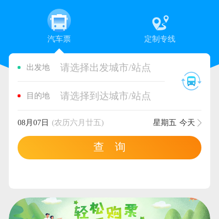
汽车票
定制专线
请选择出发城市/站点
出发地
请选择到达城市/站点
目的地
08月07日
(农历六月廿五)
星期五
今天
查 询