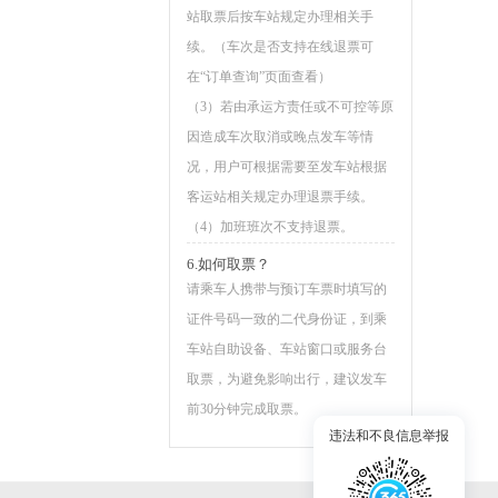
站取票后按车站规定办理相关手
续。（车次是否支持在线退票可
在“订单查询”页面查看）
（3）若由承运方责任或不可控等原
因造成车次取消或晚点发车等情
况，用户可根据需要至发车站根据
客运站相关规定办理退票手续。
（4）加班班次不支持退票。
6.如何取票？
请乘车人携带与预订车票时填写的
证件号码一致的二代身份证，到乘
车站自助设备、车站窗口或服务台
取票，为避免影响出行，建议发车
前30分钟完成取票。
违法和不良信息举报