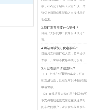
票，或者是车站当天没有车次，建
议切换日期或重新输入出发地目的
地搜索。
3.预订车票需要什么证件？
目前只支持使用二代身份证预订车
票。
4.网站可以预订优惠票吗？
目前只支持预订成人票，暂不提供
军票、儿童票等优惠票预订服务。
5.可以在线申请退票吗？
（1） 支持在线退票的车次，可在
购票成功后，且在发车2小时前在线
申请退票。
（2）在线退票失败的用户以及购买
不支持在线退票或超过在线退票时
间车次的用户，请在发车前至发车