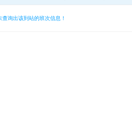
未查询出该到站的班次信息！