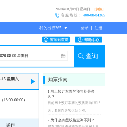
2026年08月09日
星期日
[切换]
客服热线：
400-08-84365
我的出行365
登录
注册
尊敬的会员
查询
8-15
星期六
购票指南
1.网上预订车票的预售期是多
久？
18:00-00:00）
目前网上预订车票的预售期为1至15
天，具体以各客运站为准。
2.为什么有些线路查询不到？
操作
您查询的线路可能尚未开通网上售