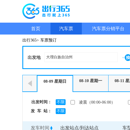
首页
汽车票
汽车票分销平台
出行365>
车票预订
出发地
08-10
星期一
08-11
星
08-09
星期日
出发时间：
不限
凌晨（00:00-06:00）
发 车 站：
不限
发车时间
出发站点/到达站点
车