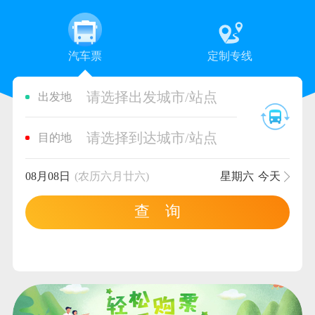
汽车票
定制专线
请选择出发城市/站点
出发地
请选择到达城市/站点
目的地
08月08日
(农历六月廿六)
星期六
今天
查 询