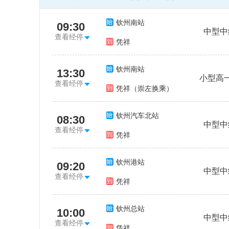
钦州南站
09:30
中型中
查看经停
凭祥
钦州南站
13:30
小型高
查看经停
凭祥（崇左换乘）
钦州汽车北站
08:30
中型中
查看经停
凭祥
钦州港站
09:20
中型中
查看经停
凭祥
钦州总站
10:00
中型中
查看经停
凭祥