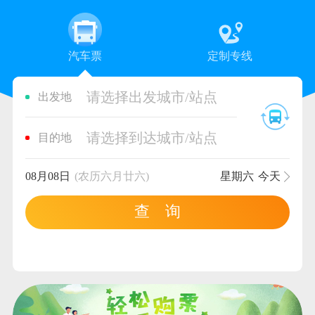
汽车票
定制专线
请选择出发城市/站点
出发地
请选择到达城市/站点
目的地
08月08日
(农历六月廿六)
星期六
今天
查 询