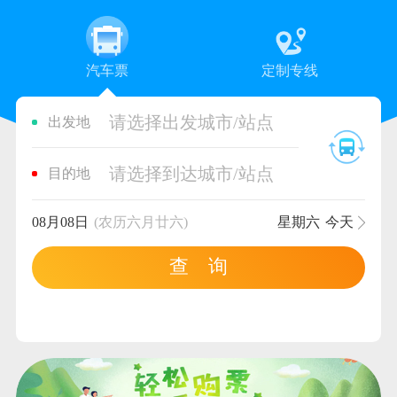
汽车票
定制专线
请选择出发城市/站点
出发地
请选择到达城市/站点
目的地
08月08日
(农历六月廿六)
星期六
今天
查 询