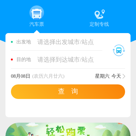
汽车票
定制专线
请选择出发城市/站点
出发地
请选择到达城市/站点
目的地
08月08日
(农历六月廿六)
星期六
今天
查 询