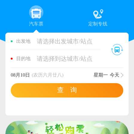
汽车票
定制专线
请选择出发城市/站点
出发地
请选择到达城市/站点
目的地
08月10日
(农历六月廿八)
星期一
今天
查 询