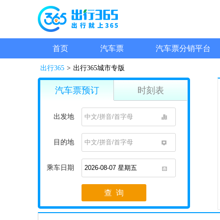
首页
汽车票
汽车票分销平台
出行365
>
出行365城市专版
汽车票预订
时刻表
出发地
1
目的地
1
乘车日期
1
查 询