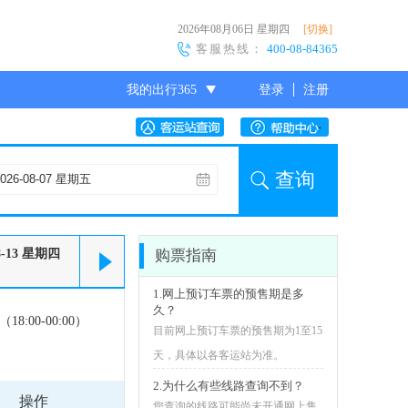
2026年08月06日
星期四
[切换]
客服热线：
400-08-84365
我的出行365
登录
注册
尊敬的会员
查询
8-13
星期四
购票指南
1.网上预订车票的预售期是多
久？
18:00-00:00）
目前网上预订车票的预售期为1至15
天，具体以各客运站为准。
2.为什么有些线路查询不到？
操作
您查询的线路可能尚未开通网上售