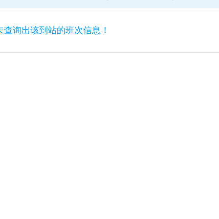
未查询出该到站的班次信息！