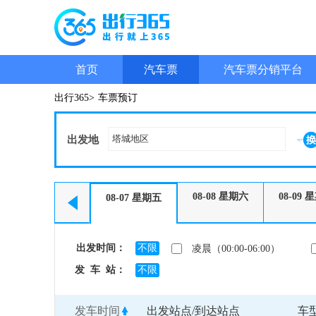
首页
汽车票
汽车票分销平台
出行365>
车票预订
出发地
08-08
星期六
08-09
星
08-07
星期五
出发时间：
不限
凌晨（00:00-06:00）
发 车 站：
不限
发车时间
出发站点/到达站点
车