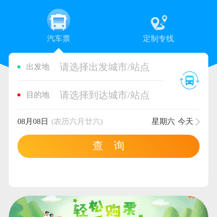
汽车票
定制专线
请选择出发城市/站点
出发地
请选择到达城市/站点
目的地
08月08日
(农历六月廿六)
星期六
今天
查 询