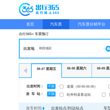
首页
汽车票
汽车票分销平台
出行365>
车票预订
出发地
08-08
星期六
08-09
星
08-07
星期五
出发时间：
不限
凌晨（00:00-06:00）
发 车 站：
不限
吐外特县客运站
发车时间
出发站点/到达站点
车