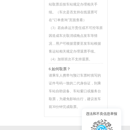
站取票后按车站规定办理相关手
续。（车次是否支持在线退票可
在“订单查询”页面查看）
（3）若由承运方责任或不可控等原
因造成车次取消或晚点发车等情
况，用户可根据需要至发车站根据
客运站相关规定办理退票手续。
（4）加班班次不支持退票。
6.如何取票？
请乘车人携带与预订车票时填写的
证件号码一致的二代身份证，到乘
车站自助设备、车站窗口或服务台
取票，为避免影响出行，建议发车
前30分钟完成取票。
违法和不良信息举报