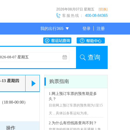
2026年08月07日
星期五
[切换]
客服热线：
400-08-84365
我的出行365
登录
注册
尊敬的会员
查询
8-13
星期四
购票指南
1.网上预订车票的预售期是多
久？
18:00-00:00）
目前网上预订车票的预售期为1至15
天，具体以各客运站为准。
2.为什么有些线路查询不到？
操作
您查询的线路可能尚未开通网上售