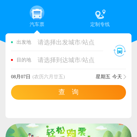
汽车票
定制专线
请选择出发城市/站点
出发地
请选择到达城市/站点
目的地
08月07日
(农历六月廿五)
星期五
今天
查 询