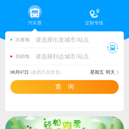
汽车票
定制专线
请选择出发城市/站点
出发地
请选择到达城市/站点
目的地
08月07日
(农历六月廿五)
星期五
明天
查 询