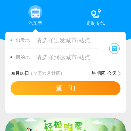
汽车票
定制专线
请选择出发城市/站点
出发地
请选择到达城市/站点
目的地
08月06日
(农历六月廿四)
星期四
今天
查 询