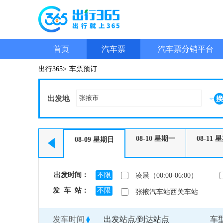
首页
汽车票
汽车票分销平台
出行365>
车票预订
出发地
08-10
星期一
08-11
星
08-09
星期日
出发时间：
不限
凌晨（00:00-06:00）
发 车 站：
不限
张掖汽车站西关车站
发车时间
出发站点/到达站点
车