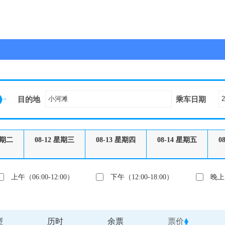
目的地
乘车日期
期二
08-12
星期三
08-13
星期四
08-14
星期五
0
上午（06:00-12:00）
下午（12:00-18:00）
晚上（
型
历时
余票
票价