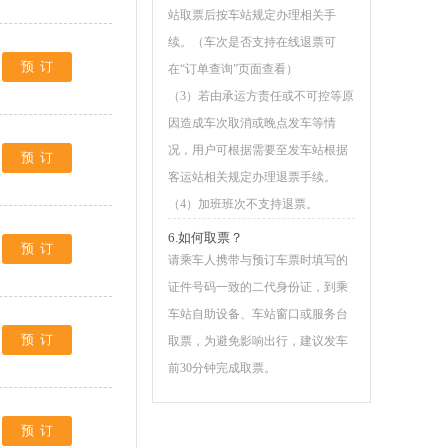
站取票后按车站规定办理相关手
续。（车次是否支持在线退票可
预订
在“订单查询”页面查看）
（3）若由承运方责任或不可控等原
因造成车次取消或晚点发车等情
况，用户可根据需要至发车站根据
预订
客运站相关规定办理退票手续。
（4）加班班次不支持退票。
6.如何取票？
预订
请乘车人携带与预订车票时填写的
证件号码一致的二代身份证，到乘
车站自助设备、车站窗口或服务台
预订
取票，为避免影响出行，建议发车
前30分钟完成取票。
预订