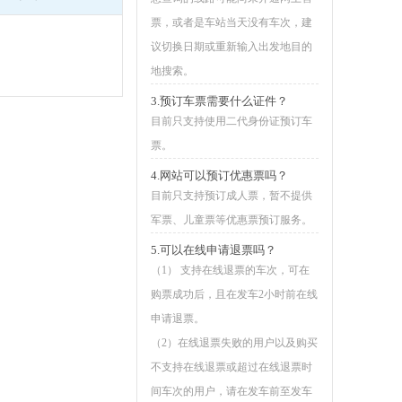
票，或者是车站当天没有车次，建
议切换日期或重新输入出发地目的
地搜索。
3.预订车票需要什么证件？
目前只支持使用二代身份证预订车
票。
4.网站可以预订优惠票吗？
目前只支持预订成人票，暂不提供
军票、儿童票等优惠票预订服务。
5.可以在线申请退票吗？
（1） 支持在线退票的车次，可在
购票成功后，且在发车2小时前在线
申请退票。
（2）在线退票失败的用户以及购买
不支持在线退票或超过在线退票时
间车次的用户，请在发车前至发车