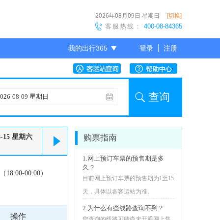
2026年08月09日
星期日
[切换]
客服热线：
400-08-84365
我的出行365
登录
注册
尊敬的会员
查询
8-15
星期六
购票指南
1.网上预订车票的预售期是多
久？
18:00-00:00）
目前网上预订车票的预售期为1至15
天，具体以各客运站为准。
2.为什么有些线路查询不到？
操作
您查询的线路可能尚未开通网上售