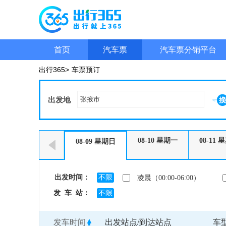
首页
汽车票
汽车票分销平台
出行365>
车票预订
出发地
08-10
星期一
08-11
星
08-09
星期日
出发时间：
不限
凌晨（00:00-06:00）
发 车 站：
不限
发车时间
出发站点/到达站点
车