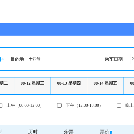
目的地
乘车日期
期二
08-12
星期三
08-13
星期四
08-14
星期五
0
上午（06:00-12:00）
下午（12:00-18:00）
晚上（
型
历时
余票
票价