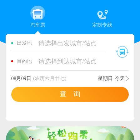
汽车票
定制专线
请选择出发城市/站点
出发地
请选择到达城市/站点
目的地
08月09日
(农历六月廿七)
星期日
今天
查 询