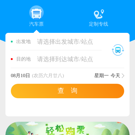
汽车票
定制专线
请选择出发城市/站点
出发地
请选择到达城市/站点
目的地
08月10日
(农历六月廿八)
星期一
今天
查 询