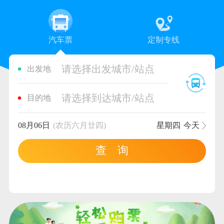
汽车票
定制专线
请选择出发城市/站点
出发地
请选择到达城市/站点
目的地
08月06日
(农历六月廿四)
星期四
今天
查 询