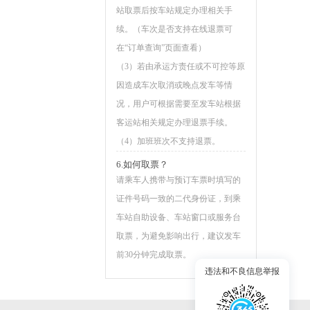
站取票后按车站规定办理相关手
续。（车次是否支持在线退票可
在“订单查询”页面查看）
（3）若由承运方责任或不可控等原
因造成车次取消或晚点发车等情
况，用户可根据需要至发车站根据
客运站相关规定办理退票手续。
（4）加班班次不支持退票。
6.如何取票？
请乘车人携带与预订车票时填写的
证件号码一致的二代身份证，到乘
车站自助设备、车站窗口或服务台
取票，为避免影响出行，建议发车
前30分钟完成取票。
违法和不良信息举报