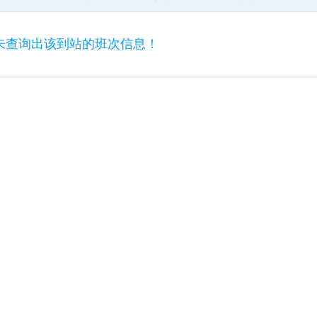
未查询出该到站的班次信息！