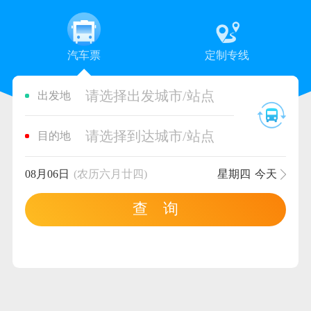
汽车票
定制专线
请选择出发城市/站点
出发地
请选择到达城市/站点
目的地
08月06日
(农历六月廿四)
星期四
今天
查 询