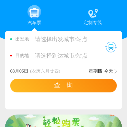
汽车票
定制专线
请选择出发城市/站点
出发地
请选择到达城市/站点
目的地
08月06日
(农历六月廿四)
星期四
今天
查 询