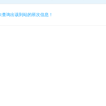
未查询出该到站的班次信息！