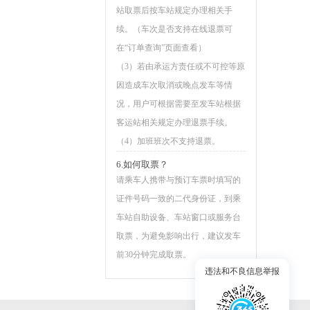
站取票后按车站规定办理相关手
续。（车次是否支持在线退票可
在“订单查询”页面查看）
（3）若由承运方责任或不可控等原
因造成车次取消或晚点发车等情
况，用户可根据需要至发车站根据
客运站相关规定办理退票手续。
（4）加班班次不支持退票。
6.如何取票？
请乘车人携带与预订车票时填写的
证件号码一致的二代身份证，到乘
车站自助设备、车站窗口或服务台
取票，为避免影响出行，建议发车
前30分钟完成取票。
违法和不良信息举报