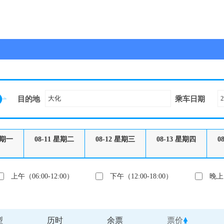
目的地
乘车日期
期一
08-11
星期二
08-12
星期三
08-13
星期四
0
上午（06:00-12:00）
下午（12:00-18:00）
晚上（
型
历时
余票
票价