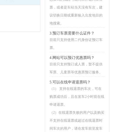
票，或者是车站当天没有车次，建
议切换日期或重新输入出发地目的
地搜索。
3.预订车票需要什么证件？
目前只支持使用二代身份证预订车
票。
4.网站可以预订优惠票吗？
目前只支持预订成人票，暂不提供
军票、儿童票等优惠票预订服务。
5.可以在线申请退票吗？
（1） 支持在线退票的车次，可在
购票成功后，且在发车2小时前在线
申请退票。
（2）在线退票失败的用户以及购买
不支持在线退票或超过在线退票时
间车次的用户，请在发车前至发车