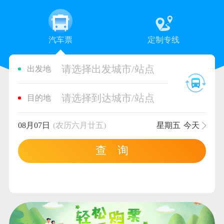
汽车票
定制专线
请选择出发城市/站点
出发地
请选择到达城市/站点
目的地
08月07日
(农历六月廿五)
星期五
今天
查 询