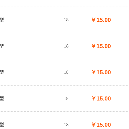
￥
15.00
型
18
￥
15.00
型
18
￥
15.00
型
18
￥
15.00
型
18
￥
15.00
型
18