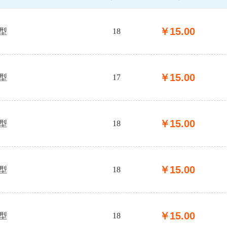
￥
15.00
型
18
￥
15.00
型
17
￥
15.00
型
18
￥
15.00
型
18
￥
15.00
型
18