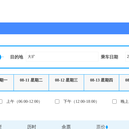
目的地
乘车日期
期一
08-11
星期二
08-12
星期三
08-13
星期四
0
上午（06:00-12:00）
下午（12:00-18:00）
晚上（
型
历时
余票
票价