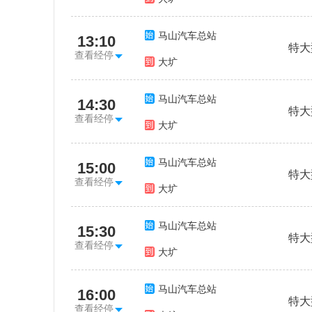
马山汽车总站
13:10
特大
查看经停
大圹
马山汽车总站
14:30
特大
查看经停
大圹
马山汽车总站
15:00
特大
查看经停
大圹
马山汽车总站
15:30
特大
查看经停
大圹
马山汽车总站
16:00
特大
查看经停