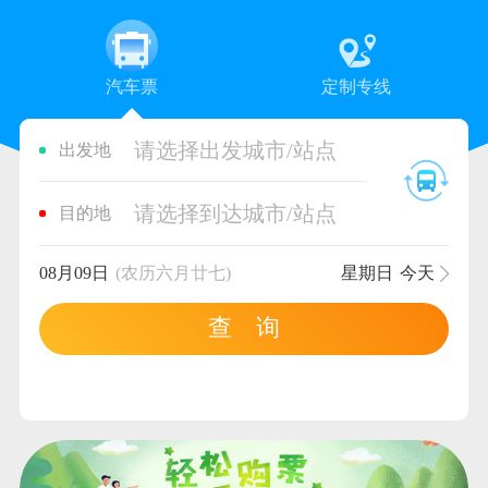
汽车票
定制专线
请选择出发城市/站点
出发地
请选择到达城市/站点
目的地
08月09日
(农历六月廿七)
星期日
今天
查 询