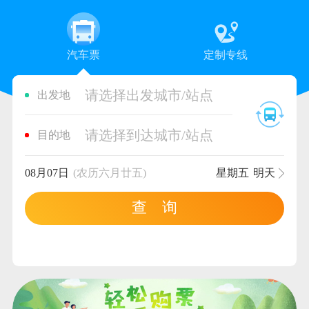
汽车票
定制专线
请选择出发城市/站点
出发地
请选择到达城市/站点
目的地
08月07日
(农历六月廿五)
星期五
明天
查 询