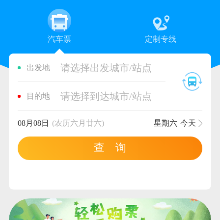
汽车票
定制专线
请选择出发城市/站点
出发地
请选择到达城市/站点
目的地
08月08日
(农历六月廿六)
星期六
今天
查 询