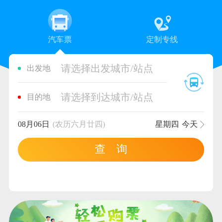
汽车票
定制专线
请选择出发城市/站点
出发地
请选择到达城市/站点
目的地
08月06日
(农历六月廿四)
星期四
今天
查 询