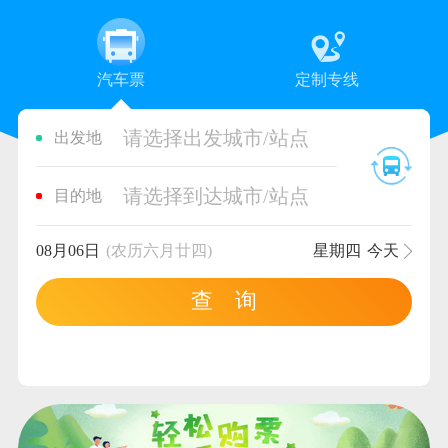
汽车票
定制专线
请选择出发城市/站点
出发地
请选择到达城市/站点
目的地
08月06日
(农历六月廿四)
星期四
今天
查 询