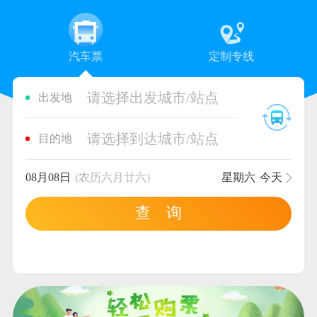
汽车票
定制专线
请选择出发城市/站点
出发地
请选择到达城市/站点
目的地
08月08日
(农历六月廿六)
星期六
今天
查 询