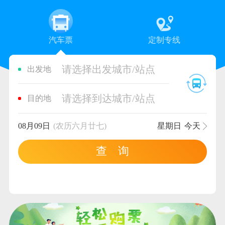
汽车票
定制专线
请选择出发城市/站点
出发地
请选择到达城市/站点
目的地
08月09日
(农历六月廿七)
星期日
今天
查 询