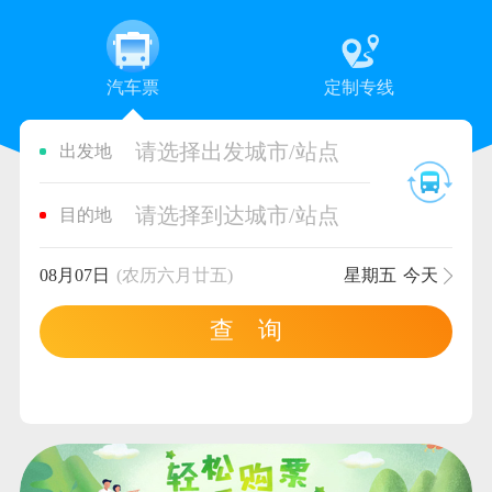
汽车票
定制专线
请选择出发城市/站点
出发地
请选择到达城市/站点
目的地
08月07日
(农历六月廿五)
星期五
今天
查 询