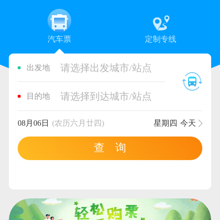
汽车票
定制专线
请选择出发城市/站点
出发地
请选择到达城市/站点
目的地
08月06日
(农历六月廿四)
星期四
今天
查 询