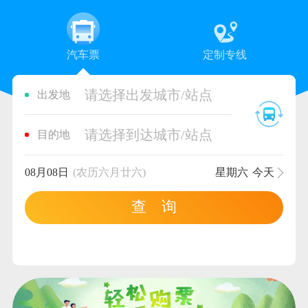
汽车票
定制专线
请选择出发城市/站点
出发地
请选择到达城市/站点
目的地
08月08日
(农历六月廿六)
星期六
今天
查 询