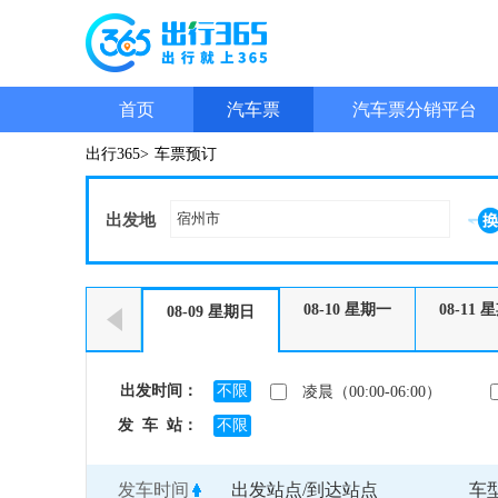
首页
汽车票
汽车票分销平台
出行365>
车票预订
出发地
08-10
星期一
08-11
星
08-09
星期日
出发时间：
不限
凌晨（00:00-06:00）
发 车 站：
不限
发车时间
出发站点/到达站点
车