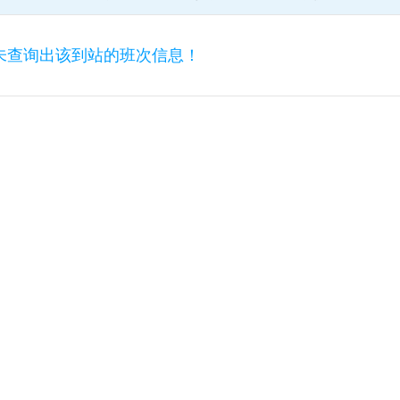
未查询出该到站的班次信息！