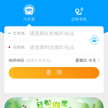
汽车票
定制专线
请选择出发城市/站点
出发地
请选择到达城市/站点
目的地
08月09日
(农历六月廿七)
星期日
今天
查 询