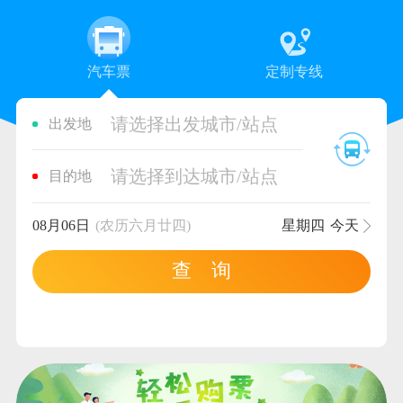
汽车票
定制专线
请选择出发城市/站点
出发地
请选择到达城市/站点
目的地
08月06日
(农历六月廿四)
星期四
今天
查 询