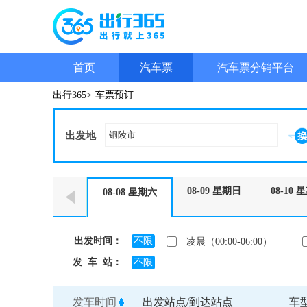
首页
汽车票
汽车票分销平台
出行365>
车票预订
出发地
08-09
星期日
08-10
星
08-08
星期六
出发时间：
不限
凌晨（00:00-06:00）
发 车 站：
不限
发车时间
出发站点/到达站点
车