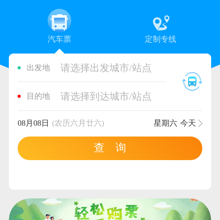
汽车票
定制专线
请选择出发城市/站点
出发地
请选择到达城市/站点
目的地
08月08日
(农历六月廿六)
星期六
今天
查 询