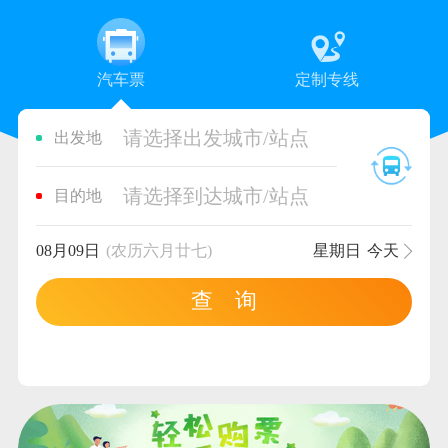
汽车票
定制专线
请选择出发城市/站点
出发地
请选择到达城市/站点
目的地
08月09日
(农历六月廿七)
星期日
今天
查 询