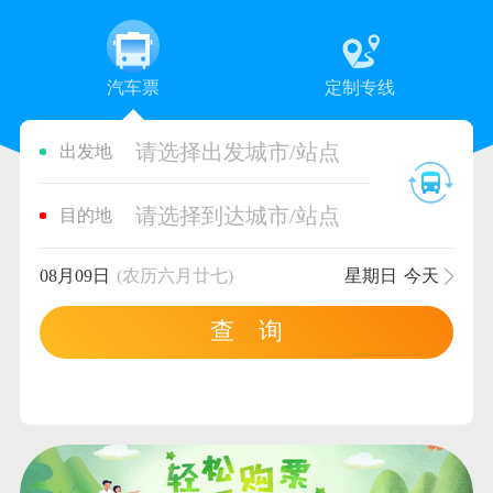
汽车票
定制专线
请选择出发城市/站点
出发地
请选择到达城市/站点
目的地
08月09日
(农历六月廿七)
星期日
今天
查 询