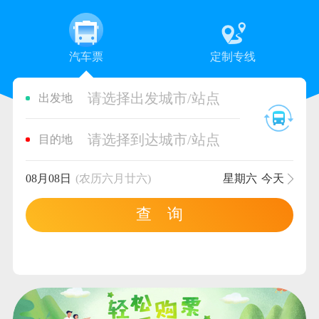
汽车票
定制专线
请选择出发城市/站点
出发地
请选择到达城市/站点
目的地
08月08日
(农历六月廿六)
星期六
今天
查 询