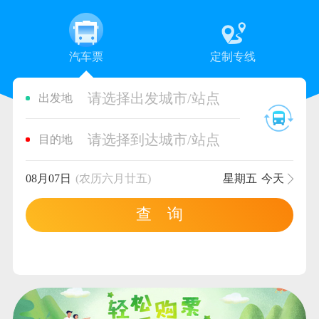
汽车票
定制专线
请选择出发城市/站点
出发地
请选择到达城市/站点
目的地
08月07日
(农历六月廿五)
星期五
今天
查 询