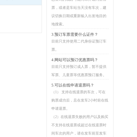
票，或者是车站当天没有车次，建
议切换日期或重新输入出发地目的
地搜索。
3.预订车票需要什么证件？
目前只支持使用二代身份证预订车
票。
4.网站可以预订优惠票吗？
目前只支持预订成人票，暂不提供
军票、儿童票等优惠票预订服务。
5.可以在线申请退票吗？
（1） 支持在线退票的车次，可在
购票成功后，且在发车2小时前在线
申请退票。
（2）在线退票失败的用户以及购买
不支持在线退票或超过在线退票时
间车次的用户，请在发车前至发车