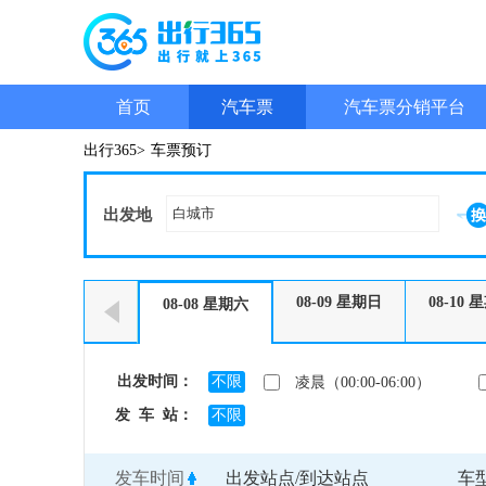
首页
汽车票
汽车票分销平台
出行365>
车票预订
出发地
08-09
星期日
08-10
星
08-08
星期六
出发时间：
不限
凌晨（00:00-06:00）
发 车 站：
不限
发车时间
出发站点/到达站点
车