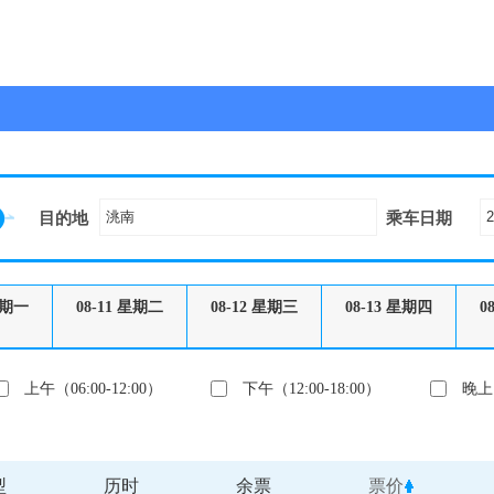
目的地
乘车日期
期一
08-11
星期二
08-12
星期三
08-13
星期四
0
上午（06:00-12:00）
下午（12:00-18:00）
晚上（
型
历时
余票
票价