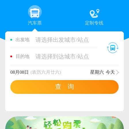
汽车票
定制专线
请选择出发城市/站点
出发地
请选择到达城市/站点
目的地
08月08日
(农历六月廿六)
星期六
今天
查 询