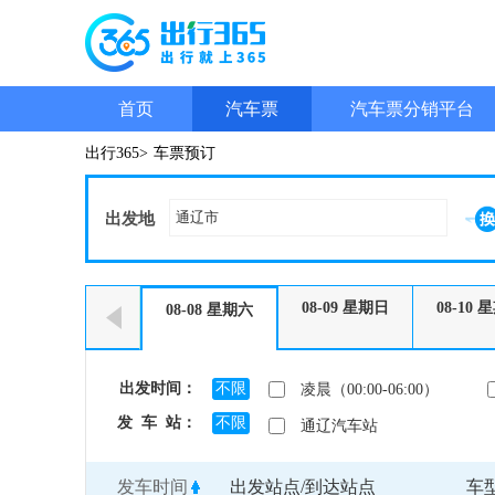
首页
汽车票
汽车票分销平台
出行365>
车票预订
出发地
08-09
星期日
08-10
星
08-08
星期六
出发时间：
不限
凌晨（00:00-06:00）
发 车 站：
不限
通辽汽车站
发车时间
出发站点/到达站点
车