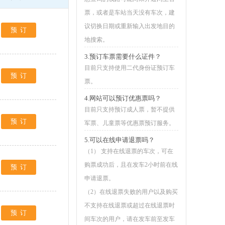
票，或者是车站当天没有车次，建
议切换日期或重新输入出发地目的
预订
地搜索。
3.预订车票需要什么证件？
目前只支持使用二代身份证预订车
预订
票。
4.网站可以预订优惠票吗？
目前只支持预订成人票，暂不提供
预订
军票、儿童票等优惠票预订服务。
5.可以在线申请退票吗？
（1） 支持在线退票的车次，可在
购票成功后，且在发车2小时前在线
预订
申请退票。
（2）在线退票失败的用户以及购买
不支持在线退票或超过在线退票时
预订
间车次的用户，请在发车前至发车