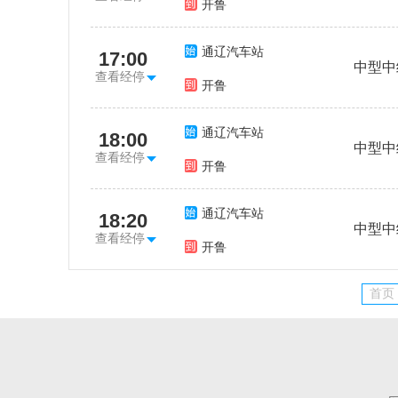
开鲁
通辽汽车站
17:00
中型中
查看经停
开鲁
通辽汽车站
18:00
中型中
查看经停
开鲁
通辽汽车站
18:20
中型中
查看经停
开鲁
首页