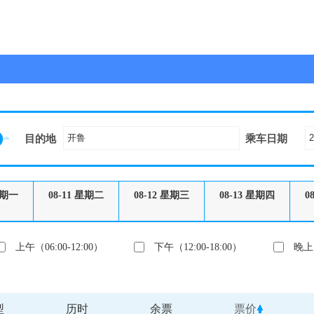
目的地
乘车日期
期一
08-11
星期二
08-12
星期三
08-13
星期四
0
上午（06:00-12:00）
下午（12:00-18:00）
晚上（
型
历时
余票
票价