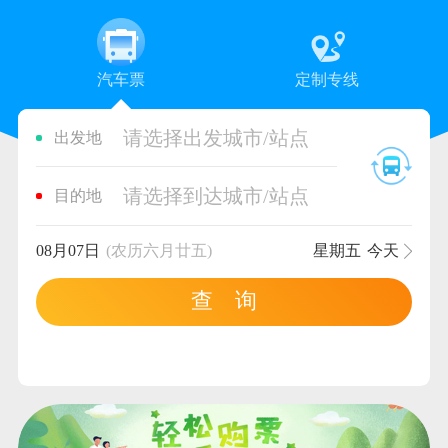
汽车票
定制专线
请选择出发城市/站点
出发地
请选择到达城市/站点
目的地
08月07日
(农历六月廿五)
星期五
今天
查 询